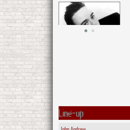
Line-up
John Andrew