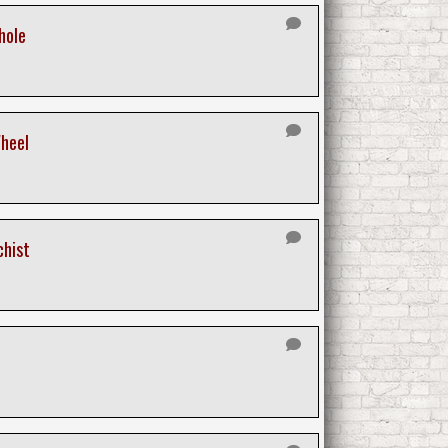
hole
Wheel
chist