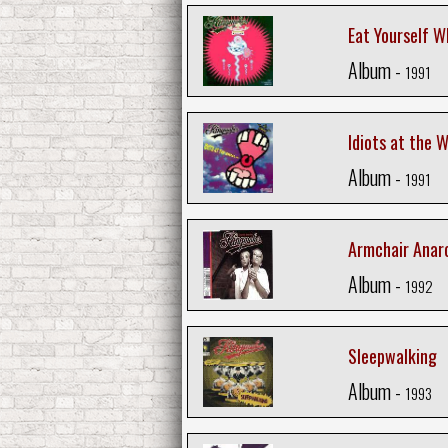
Eat Yourself W
Album -
1991
Idiots at the 
Album -
1991
Armchair Anar
Album -
1992
Sleepwalking
Album -
1993