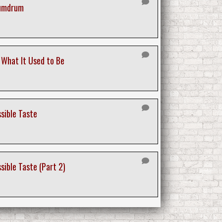
Humdrum
 What It Used to Be
ssible Taste
sible Taste (Part 2)