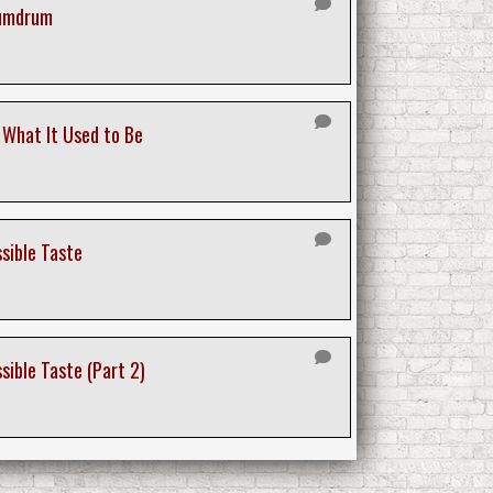
Humdrum
 What It Used to Be
ssible Taste
sible Taste (Part 2)