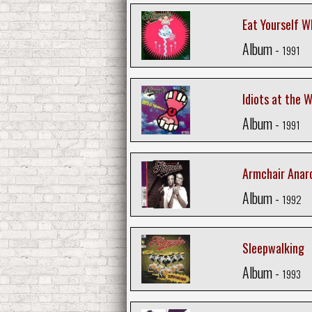
Eat Yourself W
Album -
1991
Idiots at the 
Album -
1991
Armchair Anar
Album -
1992
Sleepwalking
Album -
1993