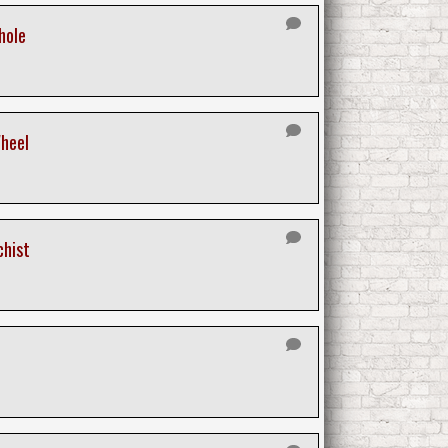
hole
Wheel
chist