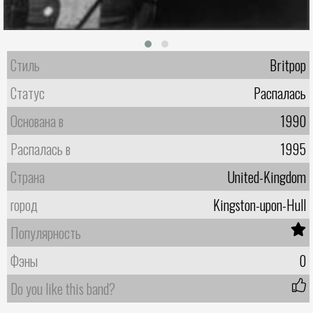
Стиль
Britpop
Статус
Распалась
Основана в
1990
Распалась в
1995
Страна
United-Kingdom
город
Kingston-upon-Hull
Популярность
Фэны
0
Do you like this band?