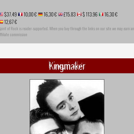
$37.49
10,00 €
16,30 €
£15.83
$ 113.96
16,30 €
12,67 €
pirit of Rock is reader-supported. When you buy through the links on our site we may earn an
ffiliate commission
Kingmaker