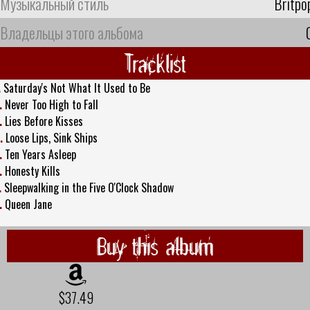
Музыкальный стиль
Britpo
Владельцы этого альбома
Tracklist
.
Saturday's Not What It Used to Be
.
Never Too High to Fall
.
Lies Before Kisses
.
Loose Lips, Sink Ships
.
Ten Years Asleep
.
Honesty Kills
.
Sleepwalking in the Five O'Clock Shadow
.
Queen Jane
Buy this album
$37.49