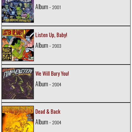
Album -
2001
Listen Up, Baby!
Album -
2003
We Will Bury You!
Album -
2004
Dead & Back
Album -
2004