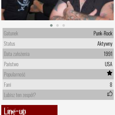
Gatunek
Punk-Rock
Status
Aktywny
Data założenia
1991
Państwo
USA
Popularność
Fani
8
Lubisz ten zespół?
Line-up