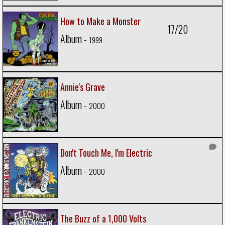
How to Make a Monster
17/20
Album -
1999
Annie's Grave
Album -
2000
Don't Touch Me, I'm Electric
Album -
2000
The Buzz of a 1,000 Volts