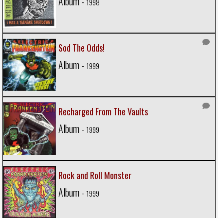
Album -
1998
Sod The Odds!
Album -
1999
Recharged From The Vaults
Album -
1999
Rock and Roll Monster
Album -
1999