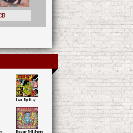
CEJ
Listen Up, Baby!
he
Rock and Roll Monster