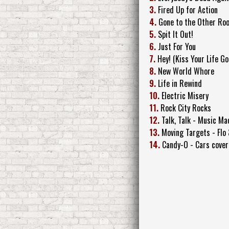
3.
Fired Up for Action
4.
Gone to the Other Ro
5.
Spit It Out!
6.
Just For You
7.
Hey! (Kiss Your Life G
8.
New World Whore
9.
Life in Rewind
10.
Electric Misery
11.
Rock City Rocks
12.
Talk, Talk - Music Ma
13.
Moving Targets - Flo
14.
Candy-O - Cars cover