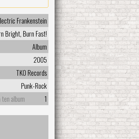
lectric Frankenstein
n Bright, Burn Fast!
Album
2005
TKO Records
Punk-Rock
a ten album
1