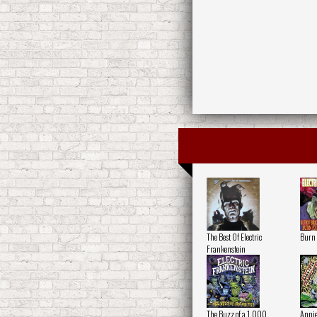
The Best Of Electric
Burn 
Frankenstein
The Buzz of a 1,000
Annie