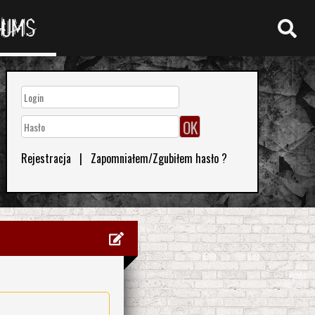
RUMS
Rejestracja
|
Zapomniałem/Zgubiłem hasło ?