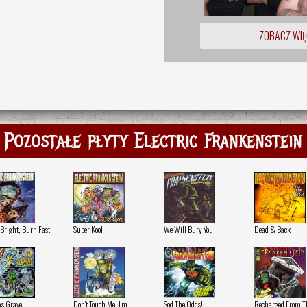
ZOBACZ WIĘ
Pozostałe płyty Electric Frankenstein
Bright, Burn Fast!
Super Kool
We Will Bury You!
Dead & Back
's Grave
Don't Touch Me, I'm
Sod The Odds!
Recharged From T