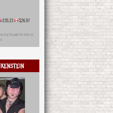
£35.23
$26.97
you buy through the links on
on
nkenstein