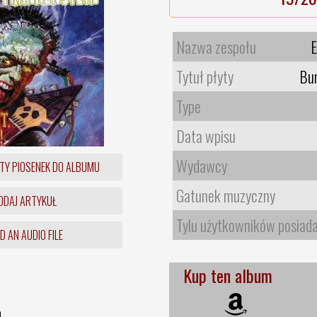
Nazwa zespołu
E
Tytuł płyty
Bur
Type
Data wpisu
Wydawcy
TY PIOSENEK DO ALBUMU
Gatunek muzyczny
DAJ ARTYKUŁ
Tylu użytkowników posiad
 AN AUDIO FILE
Kup ten album
n