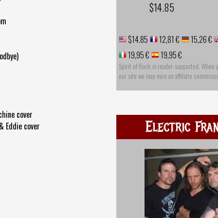
$14.85
om
$14.85
12,81 €
15,26 €
19,95 €
19,95 €
oodbye)
Spirit of Rock is reader-supported. When 
our site we may earn an affiliate commissi
chine cover
Electric Fra
 & Eddie cover