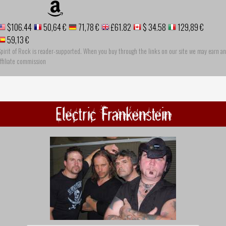
$106.44
50,64 €
71,78 €
£61.82
$ 34.58
129,89 €
59,13 €
pirit of Rock is reader-supported. When you buy through the links on our site we may earn an
ffiliate commission
Electric Frankenstein