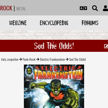
ROCK
|
METAL
WEBZINE
ENCYCLOPEDIA
FORUMS
Sod The Odds!
lista zespołów
Punk-Rock
Electric Frankenstein
Sod The Odds!