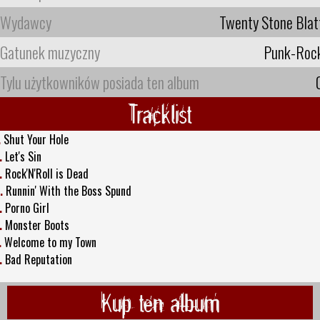
Wydawcy
Twenty Stone Blat
Gatunek muzyczny
Punk-Roc
Tylu użytkowników posiada ten album
Tracklist
.
Shut Your Hole
.
Let's Sin
.
Rock'N'Roll is Dead
.
Runnin' With the Boss Spund
.
Porno Girl
.
Monster Boots
.
Welcome to my Town
.
Bad Reputation
Kup ten album