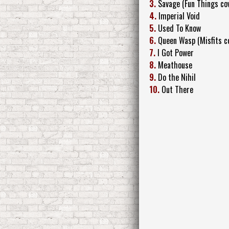
3.
Savage (Fun Things co
4.
Imperial Void
5.
Used To Know
6.
Queen Wasp (Misfits c
7.
I Got Power
8.
Meathouse
9.
Do the Nihil
10.
Out There