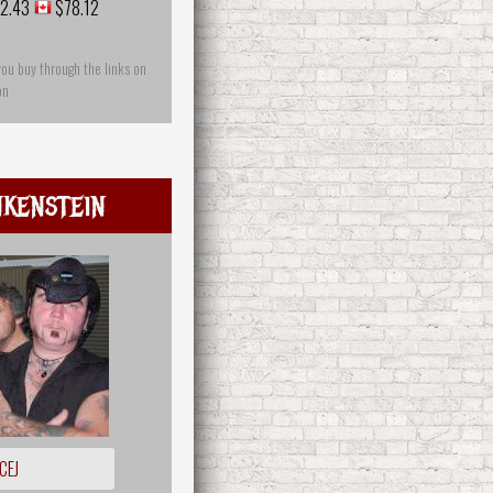
2.43
$78.12
you buy through the links on
on
nkenstein
CEJ