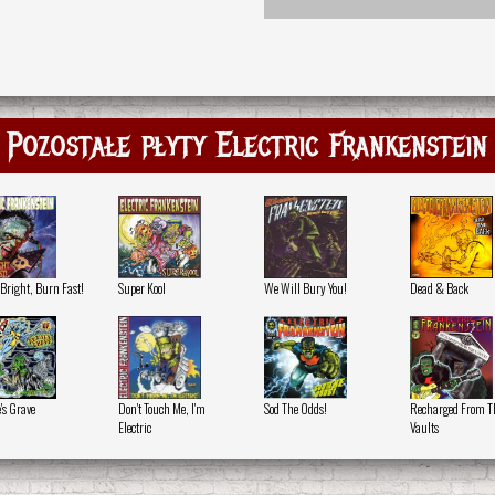
Pozostałe płyty Electric Frankenstein
Bright, Burn Fast!
Super Kool
We Will Bury You!
Dead & Back
's Grave
Don't Touch Me, I'm
Sod The Odds!
Recharged From T
Electric
Vaults