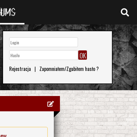
RUMS
Rejestracja
|
Zapomniałem/Zgubiłem hasło ?
eny