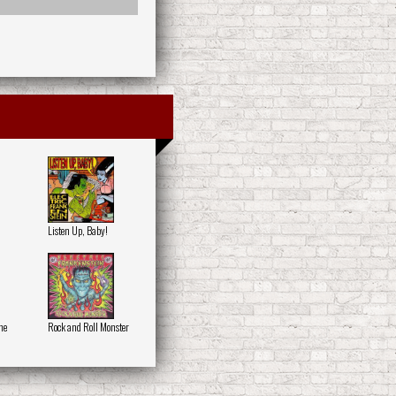
Listen Up, Baby!
he
Rock and Roll Monster