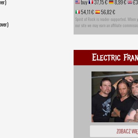
ver)
buy
37,15 €
8,99 €
£3
54,11 €
56,82 €
Spirit of Rock is reader-supported. When 
over)
our site we may earn an affiliate commissi
Electric Fra
ZOBACZ WIĘ