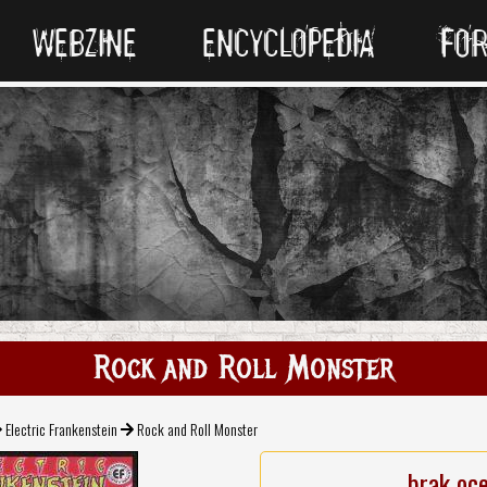
WEBZINE
ENCYCLOPEDIA
FO
Rock and Roll Monster
Electric Frankenstein
Rock and Roll Monster
brak oc