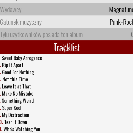
Wydawcy
Magnatun
Gatunek muzyczny
Punk-Roc
Tylu użytkowników posiada ten album
Tracklist
.
Sweet Baby Arrogance
.
Rip It Apart
.
Good For Nothing
.
Not this Time
.
Leave It at That
.
Make No Mistake
.
Something Weird
.
Super Kool
.
My Distraction
0.
Tear It Down
1.
Who's Watching You