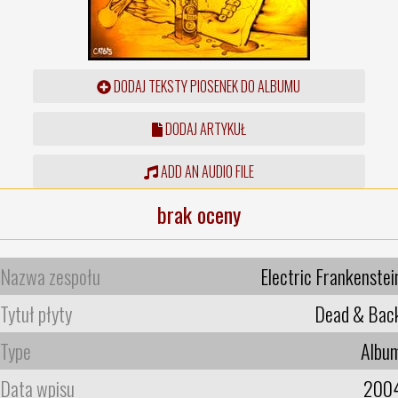
DODAJ TEKSTY PIOSENEK DO ALBUMU
DODAJ ARTYKUŁ
ADD AN AUDIO FILE
brak oceny
Nazwa zespołu
Electric Frankenstei
Tytuł płyty
Dead & Bac
Type
Albu
Data wpisu
200