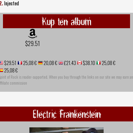
2.
Injected
Kup ten album
$29.51
$29.51
25,08 €
20,08 €
£21.43
$38.10
25,08 €
25,08 €
pirit of Rock is reader-supported. When you buy through the links on our site we may earn an
ffiliate commission
Electric Frankenstein