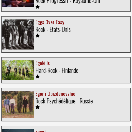
Rock Progressif - Royaume-Uni
Eggs Over Easy
Rock - Etats-Unis
Egokills
Hard-Rock - Finlande
Egor i Opizdenevshie
Rock Psychédélique - Russie
Egypt