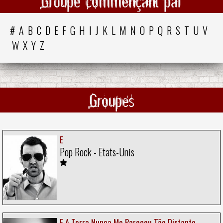
Groupe commençant par
#
A
B
C
D
E
F
G
H
I
J
K
L
M
N
O
P
Q
R
S
T
U
V
W
X
Y
Z
Groupes
E
Pop Rock - Etats-Unis
E A Terra Nunca Me Pareceu Tão Distante