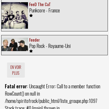
FeeD The CaT
Punkcore - France
Feeder
Pop Rock - Royaume-Uni
EN VOIR
PLUS
Fatal error
: Uncaught Error: Call to a member function
RowCount() on null in
/home/spiritofrock/public_html/liste_groupe.php:1097
Stack trace: #0 {main} thrown in