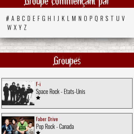
Groupe commençant par
#
A
B
C
D
E
F
G
H
I
J
K
L
M
N
O
P
Q
R
S
T
U
V
W
X
Y
Z
Groupes
F-i
Space Rock - Etats-Unis
Faber Drive
Pop Rock - Canada