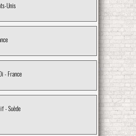
ats-Unis
ance
Oi - France
if - Suède