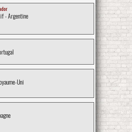
ador
if - Argentine
ortugal
Royaume-Uni
pagne