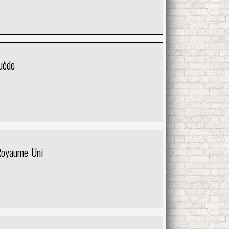
uède
 Royaume-Uni