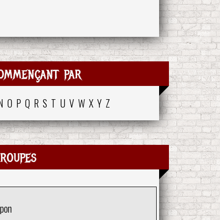
ommençant par
N
O
P
Q
R
S
T
U
V
W
X
Y
Z
roupes
apon