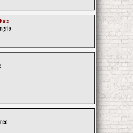
 Rats
ongrie
e
ance