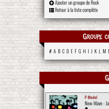
Ajouter un groupe de Rock
Retour à la liste complète
Groupe c
#
A
B
C
D
E
F
G
H
I
J
K
L
M
G
P-Model
New-Wave - J