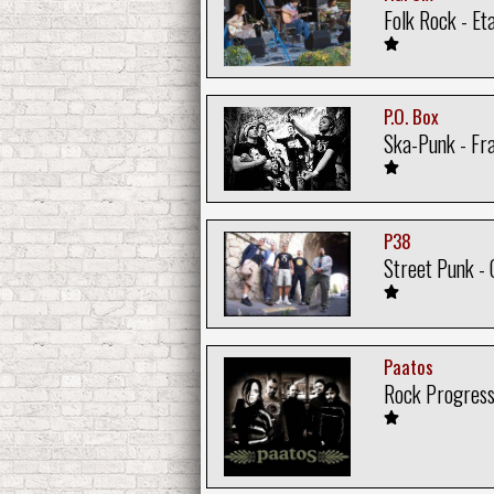
Folk Rock - Et
P.O. Box
Ska-Punk - Fr
P38
Street Punk - 
Paatos
Rock Progress