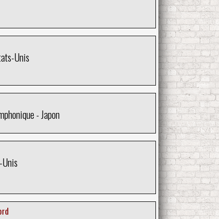
tats-Unis
mphonique - Japon
-Unis
ord