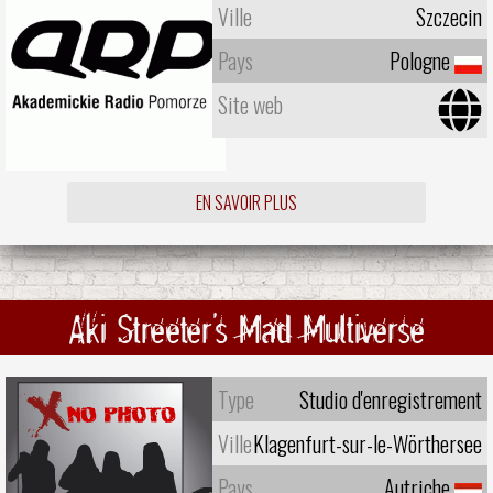
Ville
Szczecin
Pays
Pologne
Site web
EN SAVOIR PLUS
Aki Streeter's Mad Multiverse
Type
Studio d'enregistrement
Ville
Klagenfurt-sur-le-Wörthersee
Pays
Autriche