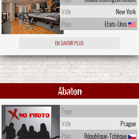
Ville
New York
Pays
Etats-Unis
EN SAVOIR PLUS
Abaton
Type
Ville
Prague
Pays
République-Tchèque