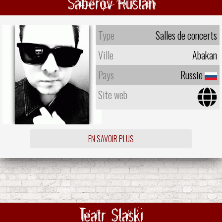
Saberov Ruslan
Type
Salles de concerts
Ville
Abakan
Pays
Russie
Site web
EN SAVOIR PLUS
Teatr Slaski