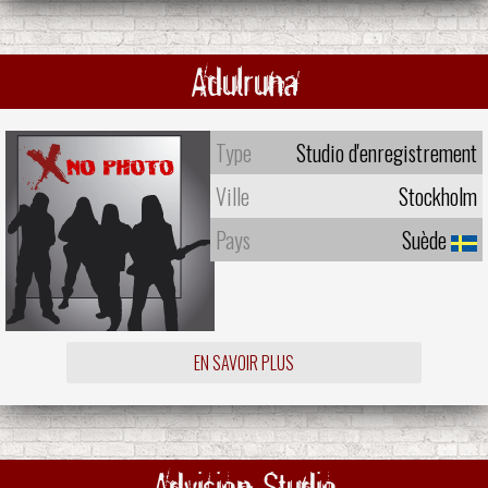
Adulruna
Type
Studio d'enregistrement
Ville
Stockholm
Pays
Suède
EN SAVOIR PLUS
Advision Studio