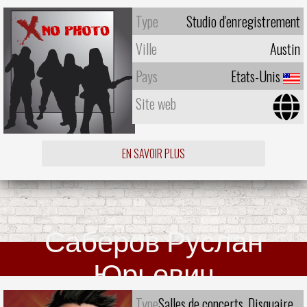
Type
Studio d'enregistrement
Ville
Austin
Pays
Etats-Unis
Site web
EN SAVOIR PLUS
Саберов Руслан
Юрьевич
Type
Salles de concerts, Disquaire,