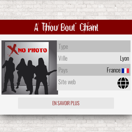
A Thou Bout' Chant
Type
Ville
Lyon
Pays
France
Site web
EN SAVOIR PLUS