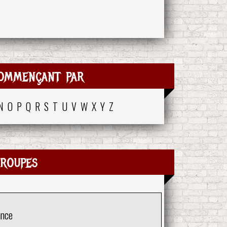
ommençant par
N
O
P
Q
R
S
T
U
V
W
X
Y
Z
roupes
ance