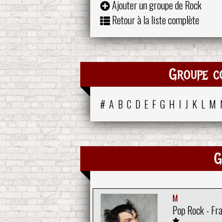
Ajouter un groupe de Rock
Retour à la liste complète
Groupe c
#
A
B
C
D
E
F
G
H
I
J
K
L
M
G
M
Pop Rock - Fr