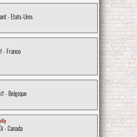
nt - Etats-Unis
f - France
if - Belgique
lly
Oi - Canada