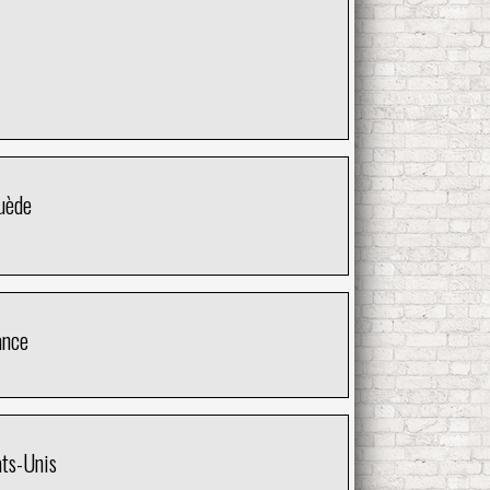
uède
ance
ats-Unis