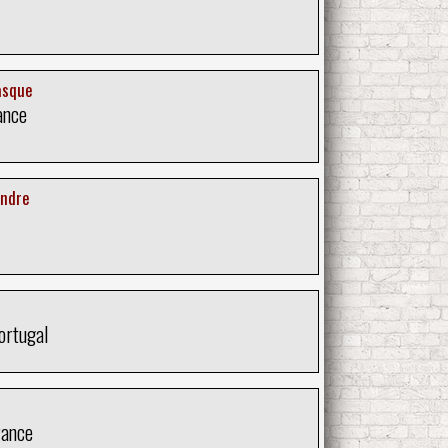
asque
ance
endre
ortugal
rance