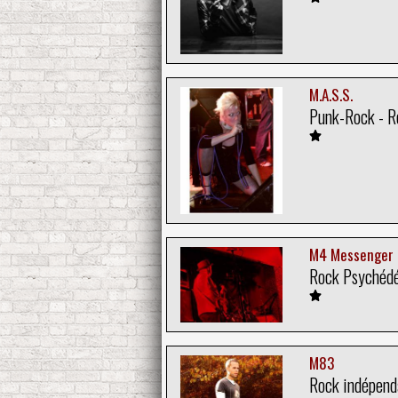
M.A.S.S.
Punk-Rock - 
M4 Messenger
Rock Psychédél
M83
Rock indépend