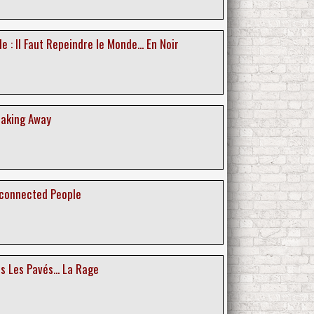
e : Il Faut Repeindre le Monde... En Noir
eaking Away
sconnected People
us Les Pavés... La Rage