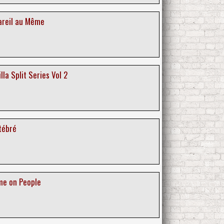
Pareil au Même
illa Split Series Vol 2
rtébré
me on People