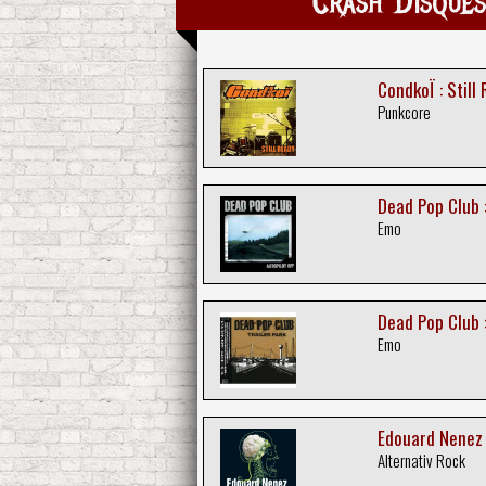
Crash Disque
CondkoÏ : Still
Punkcore
Dead Pop Club :
Emo
Dead Pop Club :
Emo
Edouard Nenez 
Alternativ Rock