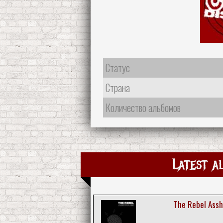
Статус
Страна
Количество альбомов
Latest a
The Rebel Assh