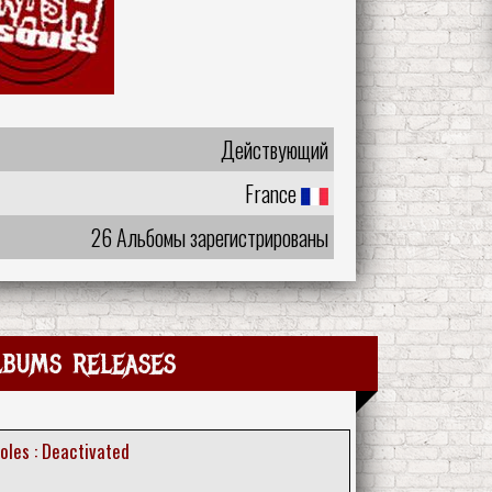
Действующий
France
26 Альбомы зарегистрированы
lbums releases
oles : Deactivated