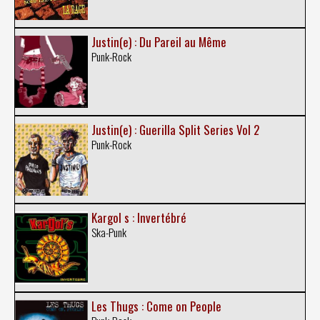
Justin(e) : Du Pareil au Même
Punk-Rock
Justin(e) : Guerilla Split Series Vol 2
Punk-Rock
Kargol s : Invertébré
Ska-Punk
Les Thugs : Come on People