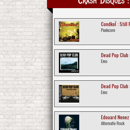
Crash Disques :
CondkoÏ : Still
Punkcore
Dead Pop Club :
Emo
Dead Pop Club :
Emo
Edouard Nenez 
Alternativ Rock