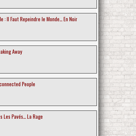
e : Il Faut Repeindre le Monde... En Noir
eaking Away
sconnected People
us Les Pavés... La Rage