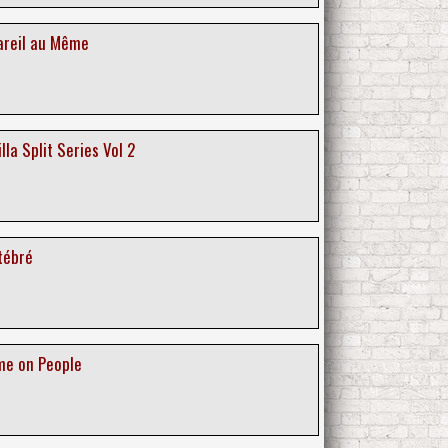
Pareil au Même
illa Split Series Vol 2
rtébré
me on People