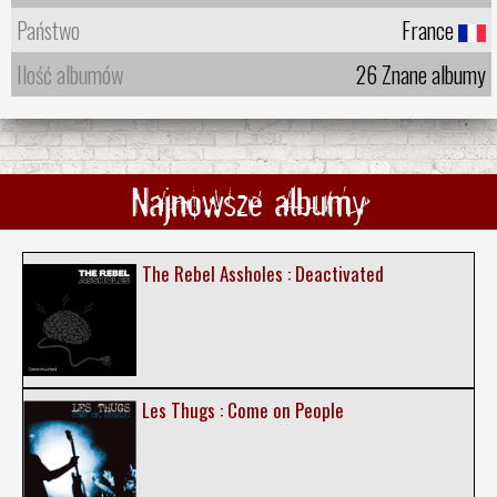
Państwo
France
Ilość albumów
26 Znane albumy
Najnowsze albumy
The Rebel Assholes : Deactivated
Les Thugs : Come on People