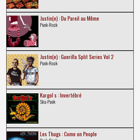
Justin(e) : Du Pareil au Même
Punk-Rock
Justin(e) : Guerilla Split Series Vol 2
Punk-Rock
Kargol s : Invertébré
Ska-Punk
Les Thugs : Come on People