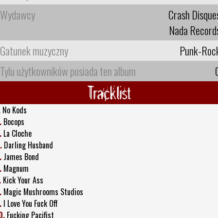
Wydawcy
Crash Disque
Nada Record
Gatunek muzyczny
Punk-Roc
Tylu użytkowników posiada ten album
Tracklist
.
No Kods
.
Bocops
.
La Cloche
.
Darling Husband
.
James Bond
.
Magnum
.
Kick Your Ass
.
Magic Mushrooms Studios
.
I Love You Fuck Off
0.
Fucking Pacifist