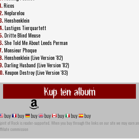
1.
Ricos
2.
Neplarelou
3.
Henshenklein
4.
Lustiges Tierquartett
5.
Dritte Blind Meuse
6.
She Told Me About Leeds Perman
7.
Monsieur Phoque
8.
Henshenklein (Live Version '82)
9.
Darling Husband (Live Version '82)
0.
Keupon Destroy (Live Version '83)
Kup ten album
buy
buy
buy
buy
buy
buy
buy
pirit of Rock is reader-supported. When you buy through the links on our site we may earn an
ffiliate commission