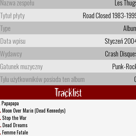
Nazwa zespołu
Les Thug
Tytuł płyty
Road Closed 1983-199
Type
Albu
Data wpisu
Styczeń 200
Wydawcy
Crash Disque
Gatunek muzyczny
Punk-Roc
Tylu użytkowników posiada ten album
Tracklist
.
Papapapa
.
Moon Over Marin (Dead Kennedys)
.
Stop the War
.
Dead Dreams
.
Femme Fatale