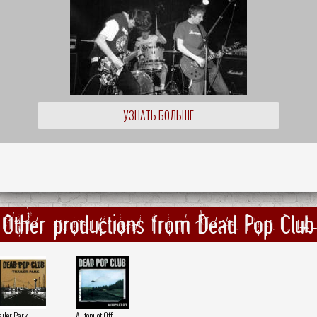
УЗНАТЬ БОЛЬШЕ
Other productions from Dead Pop Club
ailer Park
Autopilot Off