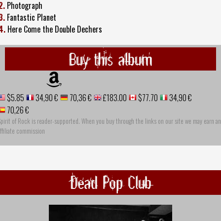
2.
Photograph
3.
Fantastic Planet
4.
Here Come the Double Dechers
Buy this album
$5.85
34,90 €
70,36 €
£183.00
$77.70
34,90 €
70,26 €
pirit of Rock is reader-supported. When you buy through the links on our site we may earn an
ffiliate commission
Dead Pop Club