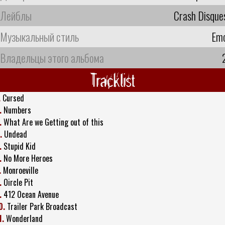
Лейблы
Crash Disque
Музыкальный стиль
Em
Владельцы этого альбома
Tracklist
.
Cursed
.
Numbers
.
What Are we Getting out of this
.
Undead
.
Stupid Kid
.
No More Heroes
.
Monroeville
.
Oircle Pit
.
412 Ocean Avenue
0.
Trailer Park Broadcast
1.
Wonderland