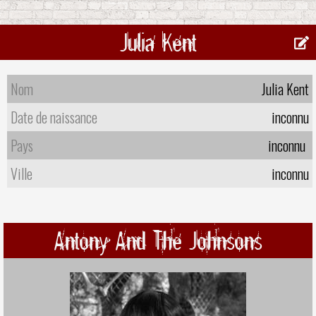
Julia Kent
Nom
Julia Kent
Date de naissance
inconnu
Pays
inconnu
Ville
inconnu
Antony And The Johnsons