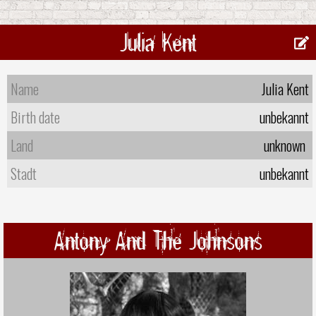
Julia Kent
Name
Julia Kent
Birth date
unbekannt
Land
unknown
Stadt
unbekannt
Antony And The Johnsons