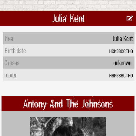
Julia Kent
Имя
Julia Kent
Birth date
неизвестно
Страна
unknown
город
неизвестно
Antony And The Johnsons