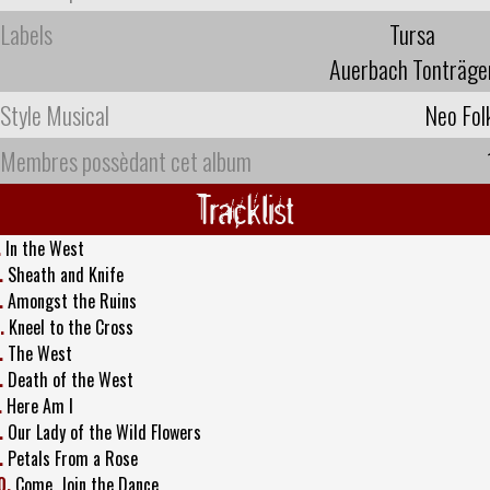
Labels
Tursa
Auerbach Tonträge
Style Musical
Neo Fol
Membres possèdant cet album
Tracklist
.
In the West
.
Sheath and Knife
.
Amongst the Ruins
.
Kneel to the Cross
.
The West
.
Death of the West
.
Here Am I
.
Our Lady of the Wild Flowers
.
Petals From a Rose
0.
Come, Join the Dance