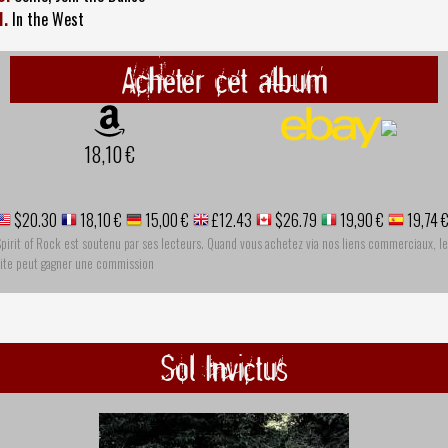
1.
In the West
Acheter cet album
18,10 €
$20.30
18,10 €
15,00 €
£12.43
$26.79
19,90 €
19,74 
pirit of Rock est soutenu par ses lecteurs. Quand vous achetez via nos liens commerciaux, le
site peut gagner une commission
Sol Invictus