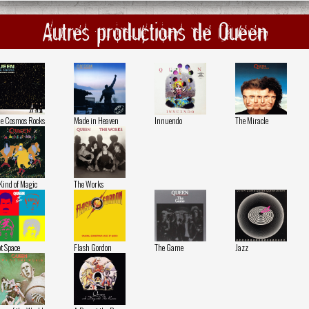
Autres productions de Queen
e Cosmos Rocks
Made in Heaven
Innuendo
The Miracle
Kind of Magic
The Works
t Space
Flash Gordon
The Game
Jazz