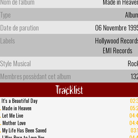
Nom de l'album
Made in Heave
Type
Albu
Date de parution
06 Novembre 199
Labels
Hollywood Record
EMI Records
Style Musical
Roc
Membres possèdant cet album
13
Tracklist
.
It's a Beautiful Day
02:
.
Made in Heaven
05:
.
Let Me Live
04:
.
Mother Love
04:
.
My Life Has Been Saved
03:
.
I Was Born to Love You
04: