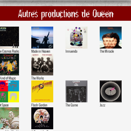
Autres productions de Queen
e Cosmos Rocks
Made in Heaven
Innuendo
The Miracle
Kind of Magic
The Works
t Space
Flash Gordon
The Game
Jazz