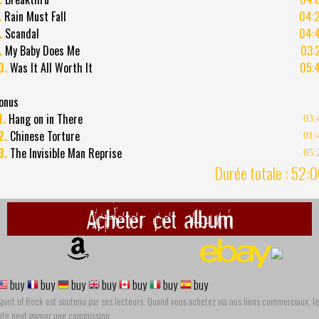
.
Rain Must Fall
04:
.
Scandal
04:
.
My Baby Does Me
03:
0.
Was It All Worth It
05:
onus
1.
Hang on in There
03:
2.
Chinese Torture
01:
3.
The Invisible Man Reprise
05:
Durée totale : 52:
Acheter cet album
buy
buy
buy
buy
buy
buy
buy
pirit of Rock est soutenu par ses lecteurs. Quand vous achetez via nos liens commerciaux, le
site peut gagner une commission