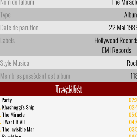
Nom de l'album
The Miracl
Type
Albu
Date de parution
22 Mai 198
Labels
Hollywood Record
EMI Records
Style Musical
Roc
Membres possèdant cet album
11
Tracklist
.
Party
02:
.
Khashoggi's Ship
02:
.
The Miracle
05:
.
I Want It All
04:
.
The Invisible Man
03:
.
Breakthru
04: