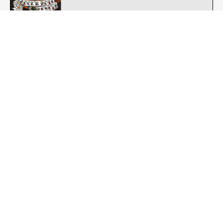
Stomper 98 : The Crash !!
Street Punk - Oi
Templars : The French Connection
Street Punk - Oi
The Gits (POL) : Papierowa Dziewczyna
Street Punk - Oi
Ultimo Asalto : En Pie de Guerra
Street Punk - Oi