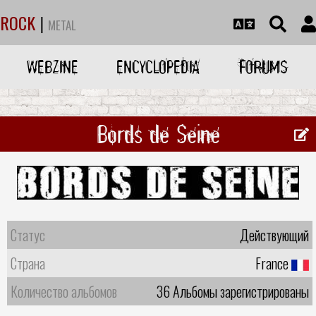
ROCK
|
METAL
WEBZINE
ENCYCLOPEDIA
FORUMS
Bords de Seine
Статус
Действующий
Страна
France
Количество альбомов
36 Альбомы зарегистрированы