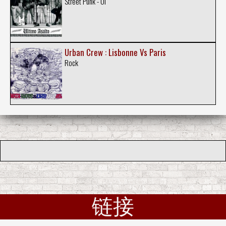
Street Punk - Oi
Urban Crew : Lisbonne Vs Paris
Rock
链接