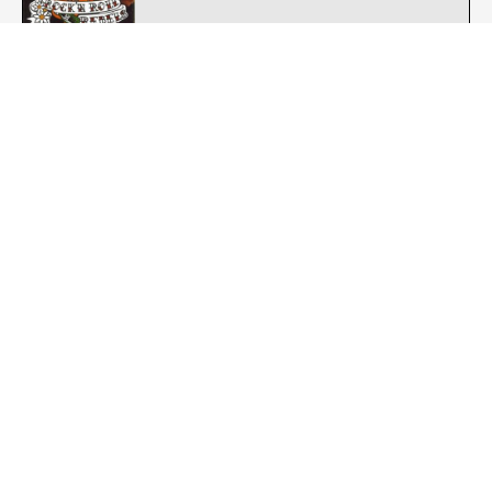
Stomper 98 : The Crash !!
Street Punk - Oi
Templars : The French Connection
Street Punk - Oi
The Gits (POL) : Papierowa Dziewczyna
Street Punk - Oi
Ultimo Asalto : En Pie de Guerra
Street Punk - Oi