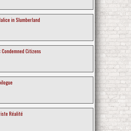
Malice in Slumberland
: Condemned Citizens
pilogue
riste Réalité