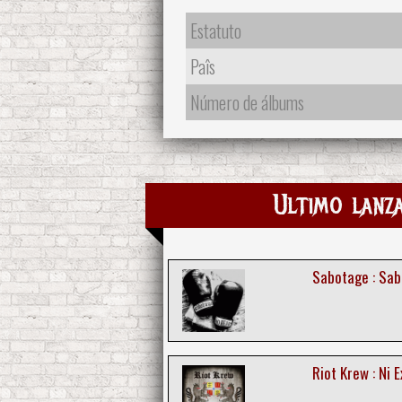
Estatuto
Paîs
Número de álbums
Ultimo lanz
Sabotage : Sab
Riot Krew : Ni 