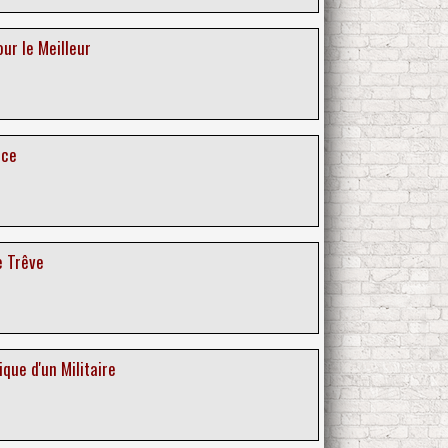
our le Meilleur
nce
e Trêve
ique d'un Militaire