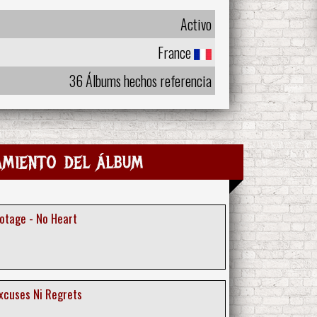
Activo
France
36 Álbums hechos referencia
amiento del álbum
otage - No Heart
Excuses Ni Regrets