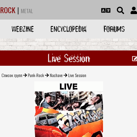
ROCK
|
METAL
WEBZINE
ENCYCLOPEDIA
FORUMS
Live Session
Список групп
Punk-Rock
Nachave
Live Session