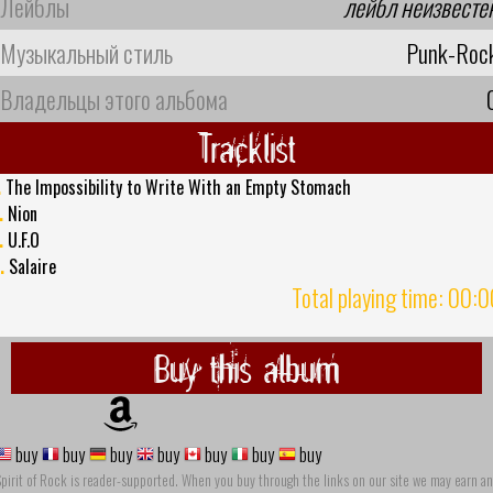
Лейблы
лейбл неизвесте
Музыкальный стиль
Punk-Roc
Владельцы этого альбома
Tracklist
.
The Impossibility to Write With an Empty Stomach
.
Nion
.
U.F.O
.
Salaire
Total playing time: 00:
Buy this album
buy
buy
buy
buy
buy
buy
buy
pirit of Rock is reader-supported. When you buy through the links on our site we may earn an