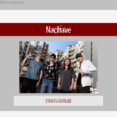
ffiliate commission
Nachave
УЗНАТЬ БОЛЬШЕ