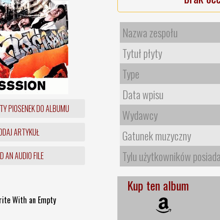
Nazwa zespołu
Tytuł płyty
Type
Data wpisu
TY PIOSENEK DO ALBUMU
Wydawcy
DAJ ARTYKUŁ
Gatunek muzyczny
Tylu użytkowników posiad
 AN AUDIO FILE
Kup ten album
rite With an Empty