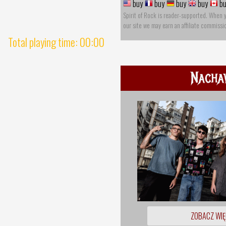
buy
buy
buy
buy
bu
Spirit of Rock is reader-supported. When 
our site we may earn an affiliate commissi
Total playing time: 00:00
Nacha
ZOBACZ WIĘ