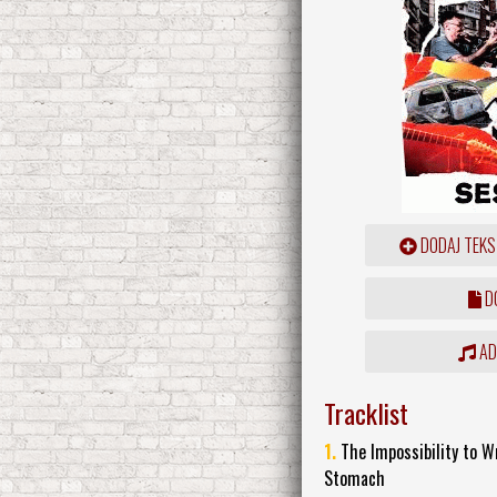
DODAJ TEKS
DO
ADD
Tracklist
1.
The Impossibility to W
Stomach