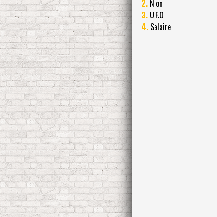
2.
Nion
3.
U.F.O
4.
Salaire