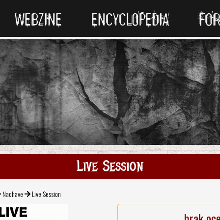
WEBZINE
ENCYCLOPEDIA
FO
Live Session
Nachave
Live Session
brak oc