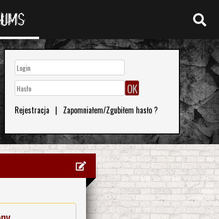
RUMS
Rejestracja
|
Zapomniałem/Zgubiłem hasło ?
eny