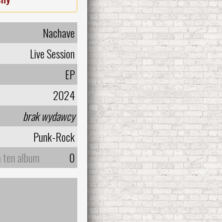
Nachave
Live Session
EP
2024
brak wydawcy
Punk-Rock
a ten album
0