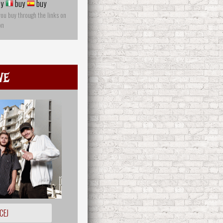
y
buy
buy
you buy through the links on
on
ve
CEJ