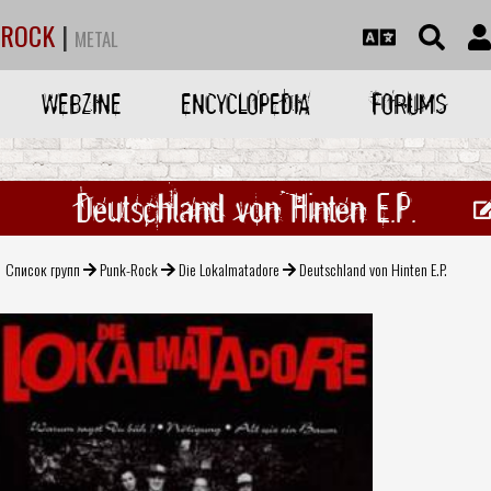
ROCK
|
METAL
WEBZINE
ENCYCLOPEDIA
FORUMS
Deutschland von Hinten E.P.
Список групп
Punk-Rock
Die Lokalmatadore
Deutschland von Hinten E.P.