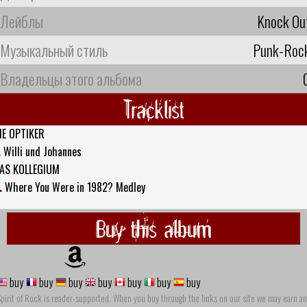
Лейблы
Knock Ou
Музыкальный стиль
Punk-Roc
Владельцы этого альбома
Tracklist
IE OPTIKER
.
Willi und Johannes
AS KOLLEGIUM
.
Where You Were in 1982? Medley
Buy this album
buy
buy
buy
buy
buy
buy
buy
pirit of Rock is reader-supported. When you buy through the links on our site we may earn an