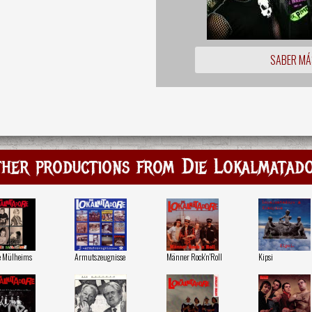
SABER MÁ
her productions from Die Lokalmatad
e Mülheims
Armutszeugnisse
Männer Rock'n'Roll
Kipsi