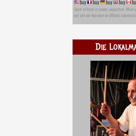
buy
buy
buy
buy
bu
Spirit of Rock is reader-supported. When 
our site we may earn an affiliate commissi
Die Lokalm