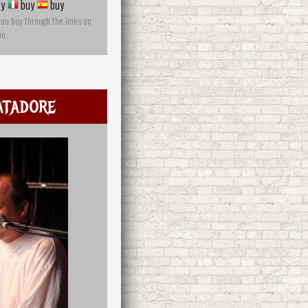
y
buy
buy
you buy through the links on
on
atadore