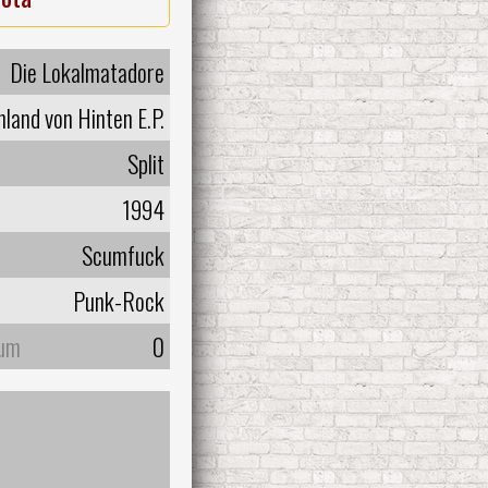
Die Lokalmatadore
land von Hinten E.P.
Split
1994
Scumfuck
Punk-Rock
bum
0