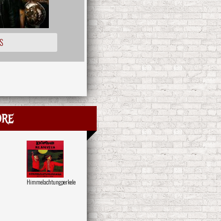
S
ore
Himmelachtungperkele