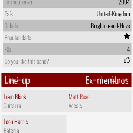
Formou-se em
2004
País
United-Kingdom
Cidade
Brighton-and-Hove
Popularidade
Fãs
4
Do you like this band?
Line-up
Ex-membros
Liam Black
Matt Rose
Guitarra
Vocais
Leon Harris
Bateria