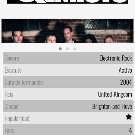
Género
Electronic Rock
Estatuto
Activo
Data de formación
2004
Paîs
United-Kingdom
Ciudad
Brighton-and-Hove
Popularidad
Fans
4