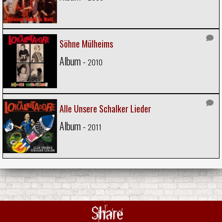
Söhne Mülheims
Album -
2010
Alle Unsere Schalker Lieder
Album -
2011
Share