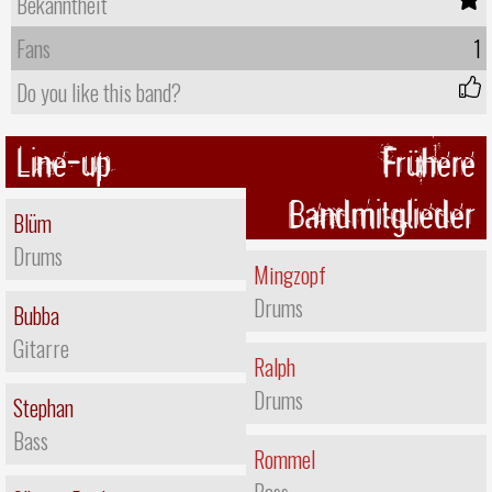
Bekanntheit
Fans
1
Do you like this band?
Line-up
Frühere
Bandmitglieder
Blüm
Drums
Mingzopf
Drums
Bubba
Gitarre
Ralph
Drums
Stephan
Bass
Rommel