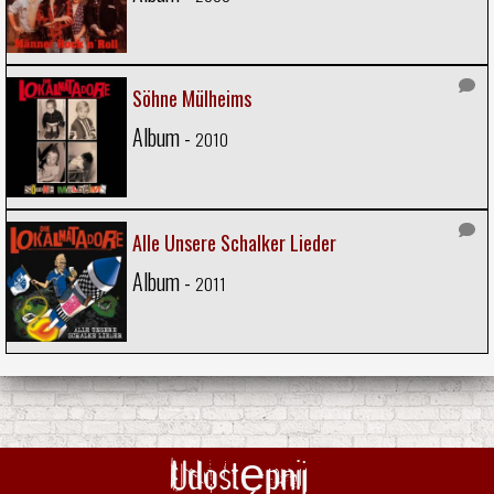
Söhne Mülheims
Album -
2010
Alle Unsere Schalker Lieder
Album -
2011
Udostępnij