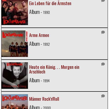
Ein Leben für die Ärmsten
Album -
1990
Arme Armee
Album -
1992
Heute ein König. . . Morgen ein
Arschloch
Album -
1994
Männer Rock'n'Roll
Album -
2000