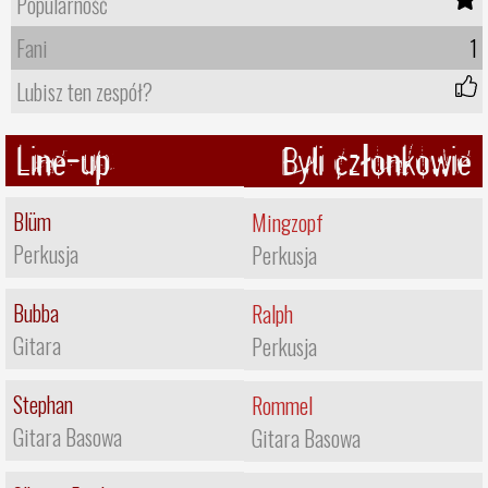
Popularność
Fani
1
Lubisz ten zespół?
Line-up
Byli członkowie
Blüm
Mingzopf
Perkusja
Perkusja
Bubba
Ralph
Gitara
Perkusja
Stephan
Rommel
Gitara Basowa
Gitara Basowa