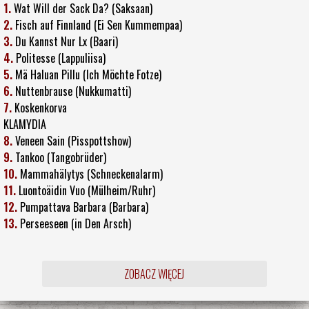
1.
Wat Will der Sack Da? (Saksaan)
2.
Fisch auf Finnland (Ei Sen Kummempaa)
3.
Du Kannst Nur Lx (Baari)
4.
Politesse (Lappuliisa)
5.
Mä Haluan Pillu (Ich Möchte Fotze)
6.
Nuttenbrause (Nukkumatti)
7.
Koskenkorva
KLAMYDIA
8.
Veneen Sain (Pisspottshow)
9.
Tankoo (Tangobrüder)
10.
Mammahälytys (Schneckenalarm)
11.
Luontoäidin Vuo (Mülheim/Ruhr)
12.
Pumpattava Barbara (Barbara)
13.
Perseeseen (in Den Arsch)
ZOBACZ WIĘCEJ