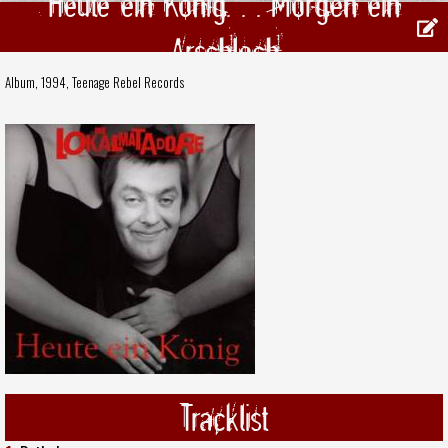
Heute ein König. . . Morgen ein
Arschloch
Album, 1994,
Teenage Rebel Records
Tracklist