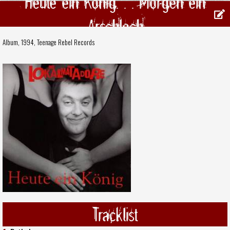
Heute ein König. . . Morgen ein
Arschloch
Album, 1994,
Teenage Rebel Records
Tracklist