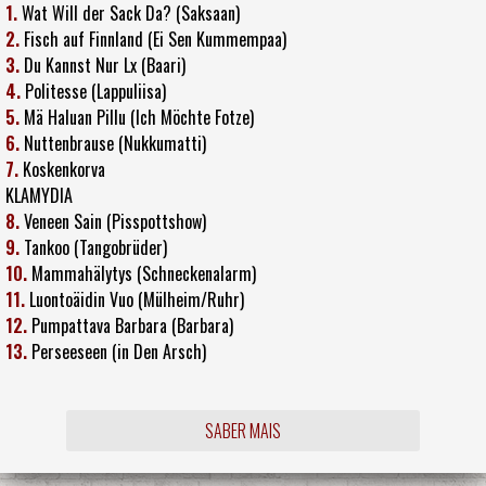
1.
Wat Will der Sack Da? (Saksaan)
2.
Fisch auf Finnland (Ei Sen Kummempaa)
3.
Du Kannst Nur Lx (Baari)
4.
Politesse (Lappuliisa)
5.
Mä Haluan Pillu (Ich Möchte Fotze)
6.
Nuttenbrause (Nukkumatti)
7.
Koskenkorva
KLAMYDIA
8.
Veneen Sain (Pisspottshow)
9.
Tankoo (Tangobrüder)
10.
Mammahälytys (Schneckenalarm)
11.
Luontoäidin Vuo (Mülheim/Ruhr)
12.
Pumpattava Barbara (Barbara)
13.
Perseeseen (in Den Arsch)
SABER MAIS