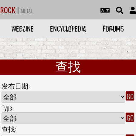
ROCK
|
METAL
WEBZINE
ENCYCLOPEDIA
FORUMS
查找
发布日期:
Type:
查找: