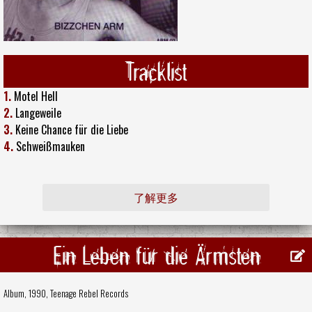
Tracklist
1.
Motel Hell
2.
Langeweile
3.
Keine Chance für die Liebe
4.
Schweißmauken
了解更多
Ein Leben für die Ärmsten
Album, 1990,
Teenage Rebel Records