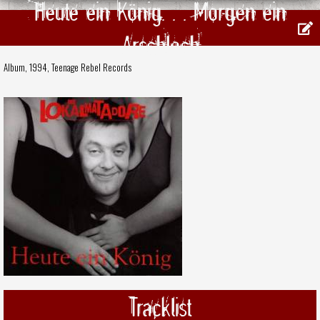
Heute ein König. . . Morgen ein
Arschloch
Album, 1994,
Teenage Rebel Records
Tracklist