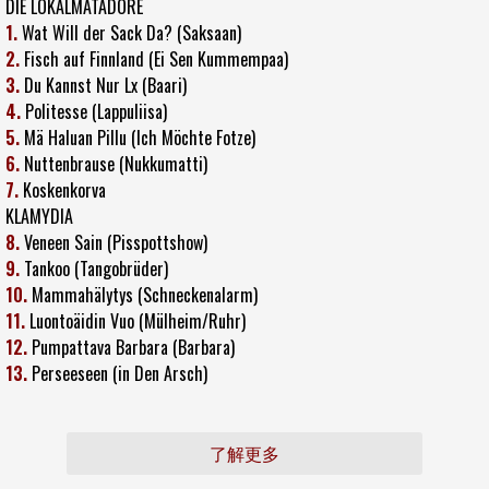
DIE LOKALMATADORE
1.
Wat Will der Sack Da? (Saksaan)
2.
Fisch auf Finnland (Ei Sen Kummempaa)
3.
Du Kannst Nur Lx (Baari)
4.
Politesse (Lappuliisa)
5.
Mä Haluan Pillu (Ich Möchte Fotze)
6.
Nuttenbrause (Nukkumatti)
7.
Koskenkorva
KLAMYDIA
8.
Veneen Sain (Pisspottshow)
9.
Tankoo (Tangobrüder)
10.
Mammahälytys (Schneckenalarm)
11.
Luontoäidin Vuo (Mülheim/Ruhr)
12.
Pumpattava Barbara (Barbara)
13.
Perseeseen (in Den Arsch)
了解更多