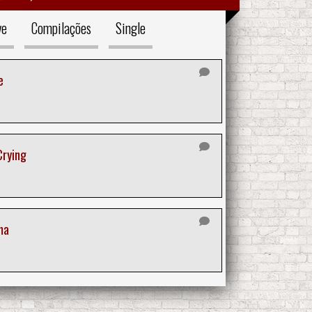
ve
Compilações
Single
e
Crying
ma