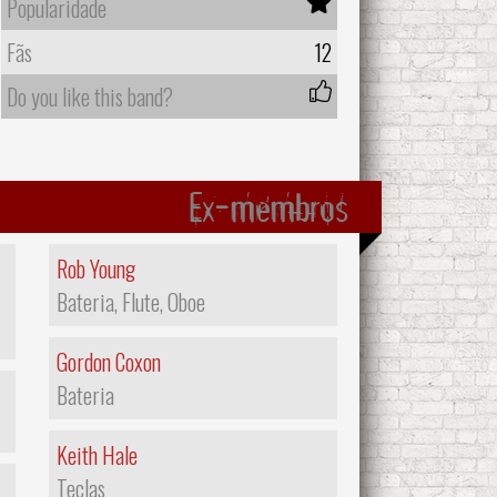
Popularidade
Fãs
12
Do you like this band?
Ex-membros
Rob Young
Bateria, Flute, Oboe
Gordon Coxon
Bateria
Keith Hale
Teclas