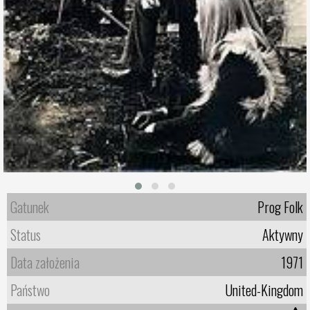
Gatunek
Prog Folk
Status
Aktywny
Data założenia
1971
Państwo
United-Kingdom