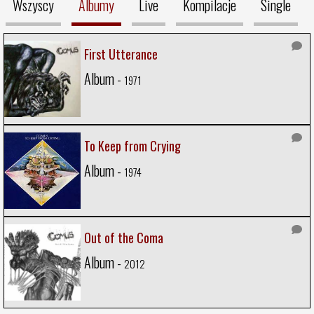
Wszyscy
Albumy
Live
Kompilacje
Single
First Utterance
Album -
1971
To Keep from Crying
Album -
1974
Out of the Coma
Album -
2012