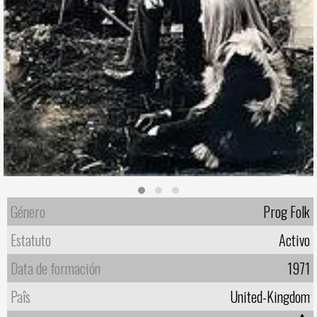
Género
Prog Folk
Estatuto
Activo
Data de formación
1971
Paîs
United-Kingdom