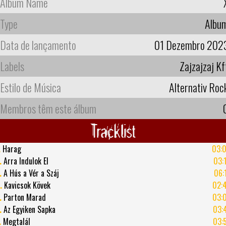
Album Name
Type
Albu
Data de lançamento
01 Dezembro 202
Labels
Zajzajzaj Kf
Estilo de Música
Alternativ Roc
Membros têm este álbum
Tracklist
.
Harag
03:
.
Arra Indulok El
03:
.
A Hús a Vér a Száj
06:
.
Kavicsok Kövek
02:
.
Parton Marad
03:
.
Az Egyiken Sapka
03:
.
Megtalál
03: