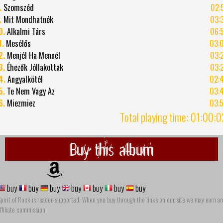
.
Szomszéd
02:
.
Mit Mondhatnék
03:
0.
Alkalmi Társ
06:
1.
Mesélős
03:
2.
Menjél Ha Mennél
03:
3.
Éhezők Jóllakottak
03:
4.
Angyalkötél
02:
5.
Te Nem Vagy Az
03:
6.
Miezmiez
03:
Total playing time: 01:00:
Buy this album
buy
buy
buy
buy
buy
buy
buy
pirit of Rock is reader-supported. When you buy through the links on our site we may earn an
ffiliate commission