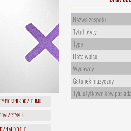
Nazwa zespołu
Tytuł płyty
Type
Data wpisu
Wydawcy
Gatunek muzyczny
Tylu użytkowników posiad
TY PIOSENEK DO ALBUMU
DAJ ARTYKUŁ
 AN AUDIO FILE