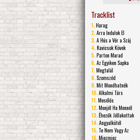
Tracklist
1.
Harag
2.
Arra Indulok El
3.
A Hús a Vér a Száj
4.
Kavicsok Kövek
5.
Parton Marad
6.
Az Egyiken Sapka
7.
Megtalál
8.
Szomszéd
9.
Mit Mondhatnék
10.
Alkalmi Társ
11.
Mesélős
12.
Menjél Ha Mennél
13.
Éhezők Jóllakottak
14.
Angyalkötél
15.
Te Nem Vagy Az
16.
Miezmiez