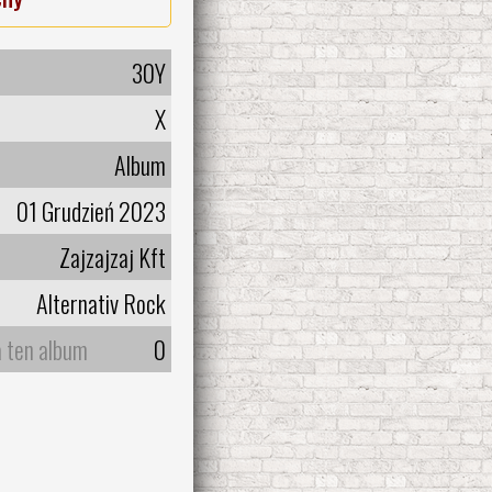
30Y
X
Album
01 Grudzień 2023
Zajzajzaj Kft
Alternativ Rock
a ten album
0