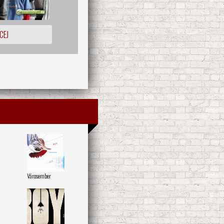
CEJ
Városember