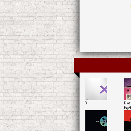
T
X
Ki Az
Megöl