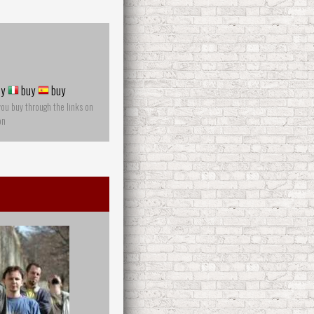
y
buy
buy
you buy through the links on
on