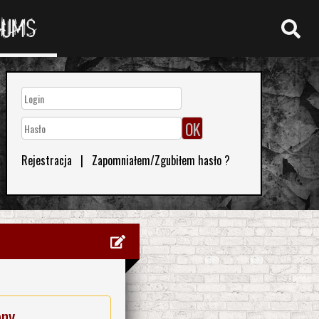
RUMS
Rejestracja
|
Zapomniałem/Zgubiłem hasło ?
eny