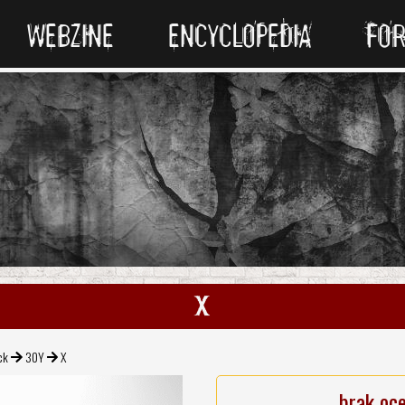
WEBZINE
ENCYCLOPEDIA
FO
X
ck
30Y
X
brak oc