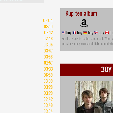
Kup ten album
03:04
03:10
06:12
buy
buy
buy
buy
bu
02:46
Spirit of Rock is reader-supported. When 
our site we may earn an affiliate commissi
03:05
03:47
03:58
02:57
30Y
03:33
06:59
03:09
03:28
03:29
02:42
03:49
03:54