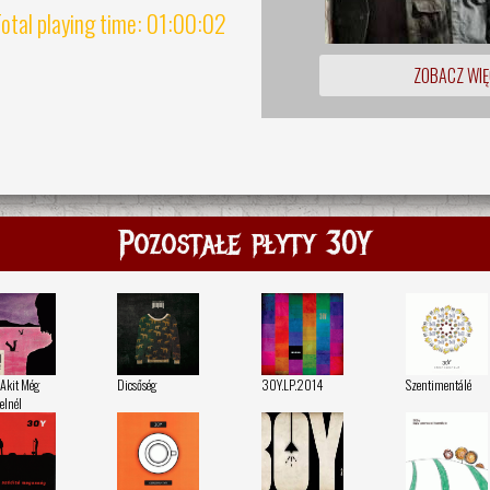
otal playing time: 01:00:02
ZOBACZ WIĘ
Pozostałe płyty 30Y
 Akit Még
Dicsőség
30Y.LP.2014
Szentimentálé
elnél