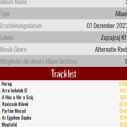
Album Name
Type
Albu
Erscheinungsdatum
01 Dezember 202
Labels
Zajzajzaj Kf
Musik Genre
Alternativ Roc
Mitglieder die dieses Album besitzen
Tracklist
.
Harag
03:
.
Arra Indulok El
03:
.
A Hús a Vér a Száj
06:
.
Kavicsok Kövek
02:
.
Parton Marad
03:
.
Az Egyiken Sapka
03:
.
Megtalál
03: