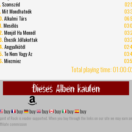
.
Szomszéd
02:
.
Mit Mondhatnék
03:
0.
Alkalmi Társ
06:
1.
Mesélős
03:
2.
Menjél Ha Mennél
03:
3.
Éhezők Jóllakottak
03:
4.
Angyalkötél
02:
5.
Te Nem Vagy Az
03:
6.
Miezmiez
03:
Total playing time: 01:00:
Dieses Alben kaufen
buy
buy
buy
buy
buy
buy
buy
pirit of Rock is reader-supported. When you buy through the links on our site we may earn an
ffiliate commission